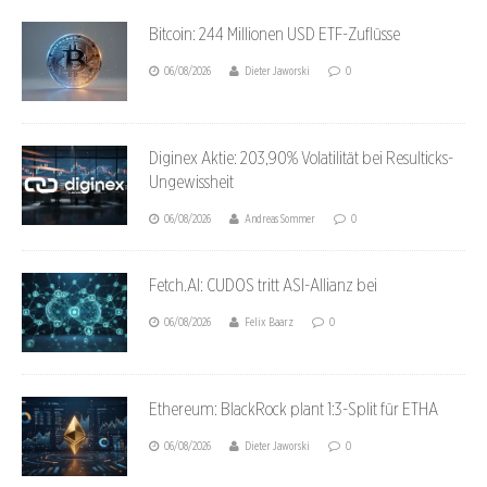
Bitcoin: 244 Millionen USD ETF-Zuflüsse
06/08/2026
Dieter Jaworski
0
Diginex Aktie: 203,90% Volatilität bei Resulticks-
Ungewissheit
06/08/2026
Andreas Sommer
0
Fetch.AI: CUDOS tritt ASI-Allianz bei
06/08/2026
Felix Baarz
0
Ethereum: BlackRock plant 1:3-Split für ETHA
06/08/2026
Dieter Jaworski
0