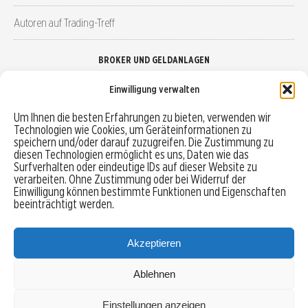
Autoren auf Trading-Treff
BROKER UND GELDANLAGEN
Einwilligung verwalten
Brokervergleich
Um Ihnen die besten Erfahrungen zu bieten, verwenden wir
Technologien wie Cookies, um Geräteinformationen zu
Robo-Advisor vergleichen
speichern und/oder darauf zuzugreifen. Die Zustimmung zu
diesen Technologien ermöglicht es uns, Daten wie das
Depotvergleich
Surfverhalten oder eindeutige IDs auf dieser Website zu
verarbeiten. Ohne Zustimmung oder bei Widerruf der
Einwilligung können bestimmte Funktionen und Eigenschaften
Festgeld vergleichen
beeinträchtigt werden.
Tagesgeld vergleichen
Akzeptieren
Ablehnen
MENU
Einstellungen anzeigen