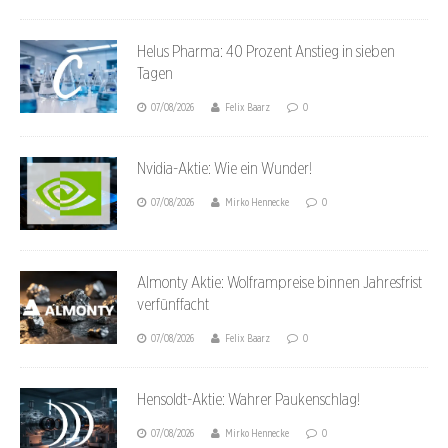
Helus Pharma: 40 Prozent Anstieg in sieben
Tagen
07/08/2026
Felix Baarz
0
Nvidia-Aktie: Wie ein Wunder!
07/08/2026
Mirko Hennecke
0
Almonty Aktie: Wolframpreise binnen Jahresfrist
verfünffacht
07/08/2026
Felix Baarz
0
Hensoldt-Aktie: Wahrer Paukenschlag!
07/08/2026
Mirko Hennecke
0