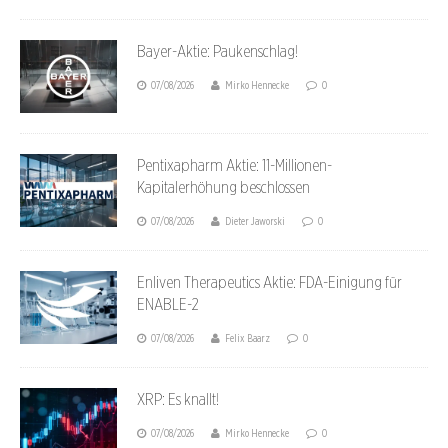
Bayer-Aktie: Paukenschlag!
07/08/2026
Mirko Hennecke
0
Pentixapharm Aktie: 11-Millionen-
Kapitalerhöhung beschlossen
07/08/2026
Dieter Jaworski
0
Enliven Therapeutics Aktie: FDA-Einigung für
ENABLE-2
07/08/2026
Felix Baarz
0
XRP: Es knallt!
07/08/2026
Mirko Hennecke
0