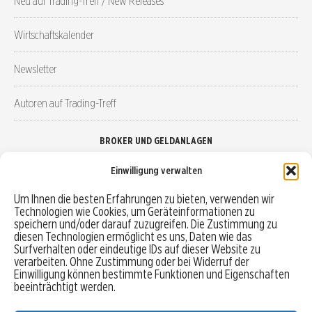
Neu auf Trading-Treff / New Releases
Wirtschaftskalender
Newsletter
Autoren auf Trading-Treff
BROKER UND GELDANLAGEN
Einwilligung verwalten
Brokervergleich
Um Ihnen die besten Erfahrungen zu bieten, verwenden wir
Technologien wie Cookies, um Geräteinformationen zu
Robo-Advisor vergleichen
speichern und/oder darauf zuzugreifen. Die Zustimmung zu
diesen Technologien ermöglicht es uns, Daten wie das
Depotvergleich
Surfverhalten oder eindeutige IDs auf dieser Website zu
verarbeiten. Ohne Zustimmung oder bei Widerruf der
Einwilligung können bestimmte Funktionen und Eigenschaften
Festgeld vergleichen
beeinträchtigt werden.