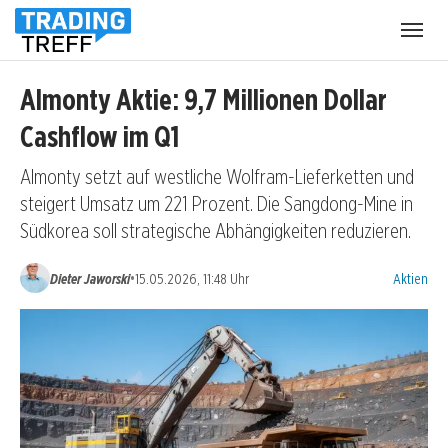
Menü
öffnen
Almonty Aktie: 9,7 Millionen Dollar
Cashflow im Q1
Almonty setzt auf westliche Wolfram-Lieferketten und
steigert Umsatz um 221 Prozent. Die Sangdong-Mine in
Südkorea soll strategische Abhängigkeiten reduzieren.
Kategorien
•
Dieter Jaworski
15.05.2026, 11:48 Uhr
Aktien