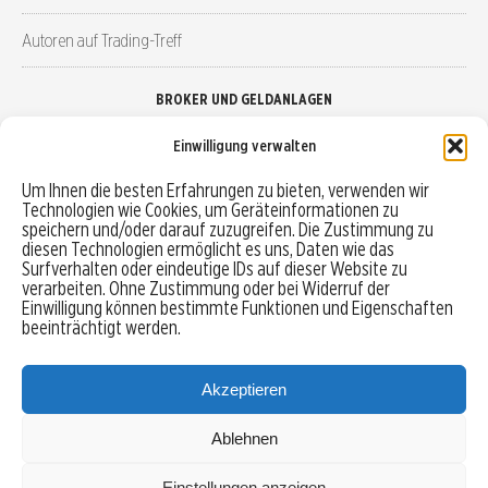
Autoren auf Trading-Treff
BROKER UND GELDANLAGEN
Einwilligung verwalten
Brokervergleich
Um Ihnen die besten Erfahrungen zu bieten, verwenden wir
Technologien wie Cookies, um Geräteinformationen zu
Robo-Advisor vergleichen
speichern und/oder darauf zuzugreifen. Die Zustimmung zu
diesen Technologien ermöglicht es uns, Daten wie das
Depotvergleich
Surfverhalten oder eindeutige IDs auf dieser Website zu
verarbeiten. Ohne Zustimmung oder bei Widerruf der
Einwilligung können bestimmte Funktionen und Eigenschaften
Festgeld vergleichen
beeinträchtigt werden.
Tagesgeld vergleichen
Akzeptieren
Ablehnen
MENU
Einstellungen anzeigen