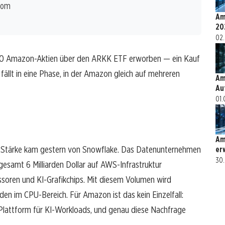
Boom
Am
20
02.
00 Amazon-Aktien über den ARKK ETF erworben — ein Kauf
 fällt in eine Phase, in der Amazon gleich auf mehreren
Am
Au
01.
Am
d-Stärke kam gestern von Snowflake. Das Datenunternehmen
er
30.
sgesamt 6 Milliarden Dollar auf AWS-Infrastruktur
oren und KI-Grafikchips. Mit diesem Volumen wird
 im CPU-Bereich. Für Amazon ist das kein Einzelfall:
Plattform für KI-Workloads, und genau diese Nachfrage