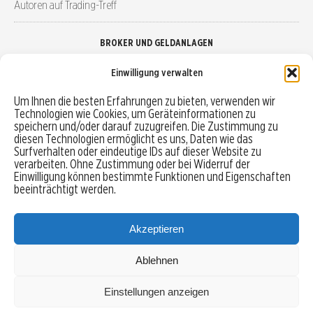
Autoren auf Trading-Treff
BROKER UND GELDANLAGEN
Einwilligung verwalten
Brokervergleich
Um Ihnen die besten Erfahrungen zu bieten, verwenden wir
Technologien wie Cookies, um Geräteinformationen zu
Robo-Advisor vergleichen
speichern und/oder darauf zuzugreifen. Die Zustimmung zu
diesen Technologien ermöglicht es uns, Daten wie das
Depotvergleich
Surfverhalten oder eindeutige IDs auf dieser Website zu
verarbeiten. Ohne Zustimmung oder bei Widerruf der
Einwilligung können bestimmte Funktionen und Eigenschaften
Festgeld vergleichen
beeinträchtigt werden.
Tagesgeld vergleichen
Akzeptieren
Ablehnen
MENU
Einstellungen anzeigen
Copyright © 2026 Trading-Treff.de und die gleichnamigen Social Media Kanäle sind eine