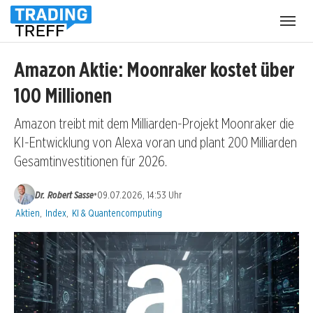
Menü
öffnen
Amazon Aktie: Moonraker kostet über
100 Millionen
Amazon treibt mit dem Milliarden-Projekt Moonraker die
KI-Entwicklung von Alexa voran und plant 200 Milliarden
Gesamtinvestitionen für 2026.
•
Dr. Robert Sasse
09.07.2026, 14:53 Uhr
Kategorien:
Aktien
,
Index
,
KI & Quantencomputing