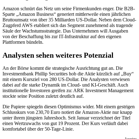
Amazon schnürt das Netz um seine Firmenkunden enger. Die B2B-
Sparte „Amazon Business“ generiert mittlerweile einen jährlichen
Bruttoumsatz von über 35 Milliarden US-Dollar. Neben dem Cloud-
Zugpferd AWS etabliert sich das Segment zunehmend als tragende
Säule der Wachstumsstrategie. Das Unternehmen will Ausgaben
von der Beschaffung bis zur IT-Infrastruktur auf den eigenen
Plattformen bündeln.
Analysten sehen weiteres Potenzial
An der Börse kommt die strategische Ausrichtung gut an. Die
Investmentbank Phillip Securities hob die Aktie kürzlich auf „Buy“
mit einem Kursziel von 280 US-Dollar. Die Analysten verwiesen
dabei auf die starke Dynamik im Cloud- und KI-Geschäft. Auch
institutionelle Investoren greifen zu: ARK Investment Management
stockte seine Position zuletzt deutlich auf.
Die Papiere spiegeln diesen Optimismus wider. Mit einem gestrigen
Schlusskurs von 230,70 Euro notiert die Amazon-Aktie nur knapp
unter ihrem jüngsten Jahreshoch. Seit Januar verzeichnet der Titel
einen Wertzuwachs von gut 19 Prozent. Der Kurs verläuft dabei
komfortabel über der 50-Tage-Linie.