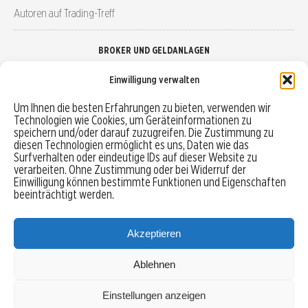
Autoren auf Trading-Treff
BROKER UND GELDANLAGEN
Einwilligung verwalten
Brokervergleich
Um Ihnen die besten Erfahrungen zu bieten, verwenden wir
Technologien wie Cookies, um Geräteinformationen zu
Robo-Advisor vergleichen
speichern und/oder darauf zuzugreifen. Die Zustimmung zu
diesen Technologien ermöglicht es uns, Daten wie das
Depotvergleich
Surfverhalten oder eindeutige IDs auf dieser Website zu
verarbeiten. Ohne Zustimmung oder bei Widerruf der
Einwilligung können bestimmte Funktionen und Eigenschaften
Festgeld vergleichen
beeinträchtigt werden.
Tagesgeld vergleichen
Akzeptieren
Ablehnen
MENU
Einstellungen anzeigen
Copyright © 2026 Trading-Treff.de und die gleichnamigen Social Media Kanäle sind eine