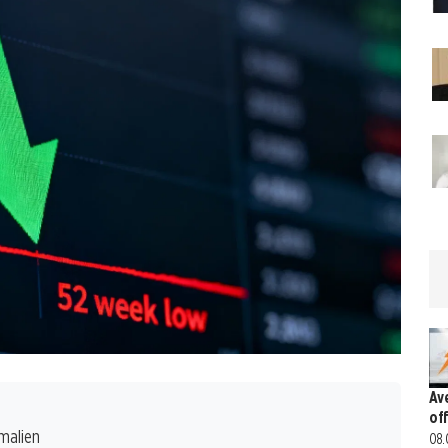
Av
of
omalien
08.