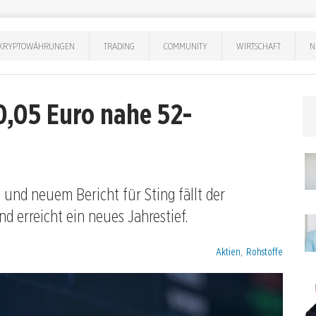
KRYPTOWÄHRUNGEN
TRADING
COMMUNITY
WIRTSCHAFT
N
0,05 Euro nahe 52-
 und neuem Bericht für Sting fällt der
d erreicht ein neues Jahrestief.
Kategorien:
Aktien
,
Rohstoffe