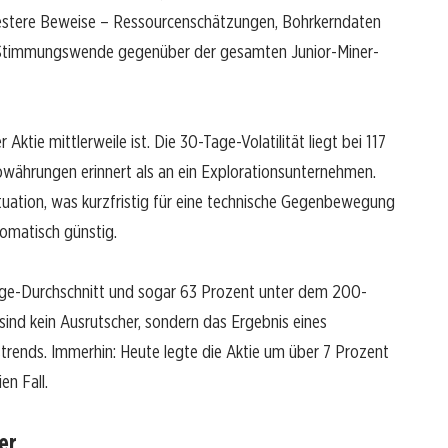
festere Beweise – Ressourcenschätzungen, Bohrkerndaten
he Stimmungswende gegenüber der gesamten Junior-Miner-
Aktie mittlerweile ist. Die 30-Tage-Volatilität liegt bei 117
towährungen erinnert als an ein Explorationsunternehmen.
ituation, was kurzfristig für eine technische Gegenbewegung
tomatisch günstig.
Tage-Durchschnitt und sogar 63 Prozent unter dem 200-
ind kein Ausrutscher, sondern das Ergebnis eines
ends. Immerhin: Heute legte die Aktie um über 7 Prozent
en Fall.
er