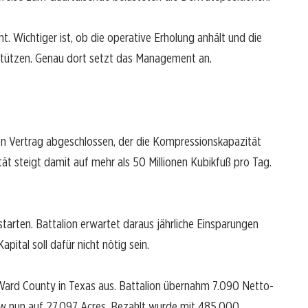
nt. Wichtiger ist, ob die operative Erholung anhält und die
stützen. Genau dort setzt das Management an.
en Vertrag abgeschlossen, der die Kompressionskapazität
t steigt damit auf mehr als 50 Millionen Kubikfuß pro Tag.
tarten. Battalion erwartet daraus jährliche Einsparungen
apital soll dafür nicht nötig sein.
 Ward County in Texas aus. Battalion übernahm 7.090 Netto-
nun auf 27.097 Acres. Bezahlt wurde mit 485.000