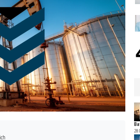
Ba
28.
ich