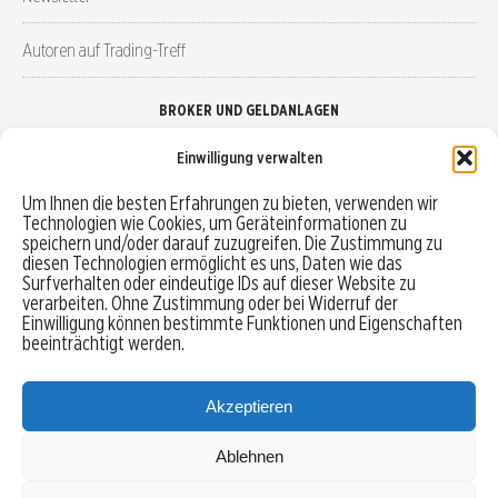
Autoren auf Trading-Treff
BROKER UND GELDANLAGEN
Einwilligung verwalten
Brokervergleich
Um Ihnen die besten Erfahrungen zu bieten, verwenden wir
Technologien wie Cookies, um Geräteinformationen zu
Robo-Advisor vergleichen
speichern und/oder darauf zuzugreifen. Die Zustimmung zu
diesen Technologien ermöglicht es uns, Daten wie das
Depotvergleich
Surfverhalten oder eindeutige IDs auf dieser Website zu
verarbeiten. Ohne Zustimmung oder bei Widerruf der
Einwilligung können bestimmte Funktionen und Eigenschaften
Festgeld vergleichen
beeinträchtigt werden.
Tagesgeld vergleichen
Akzeptieren
Ablehnen
MENU