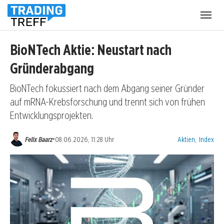
Menü
öffnen
BioNTech Aktie: Neustart nach
Gründerabgang
BioNTech fokussiert nach dem Abgang seiner Gründer
auf mRNA-Krebsforschung und trennt sich von frühen
Entwicklungsprojekten.
Kategorien:
•
Felix Baarz
08.06.2026, 11:28 Uhr
Aktien
,
Index