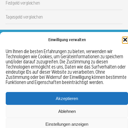
Festgeld vergleichen
Tagesgeld vergleichen
MENU
Einwilligung verwalten
Um Ihnen die besten Erfahrungen zu bieten, verwenden wir
Copyright © 2026 Trading-Treff.de und die gleichnamigen Social Media Kanäle sind eine
Technologien wie Cookies, um Geräteinformationen zu speichern
Eigenmarke der boerse-global.de GmbH
und/oder darauf zuzugreifen. Die Zustimmung zu diesen
Technologien ermöglicht es uns, Daten wie das Surfverhalten oder
eindeutige IDs auf dieser Website zu verarbeiten. Ohne
Zustimmung oder bei Widerruf der Einwilligung können bestimmte
Funktionen und Eigenschaften beeinträchtigt werden.
Akzeptieren
Ablehnen
Einstellungen anzeigen