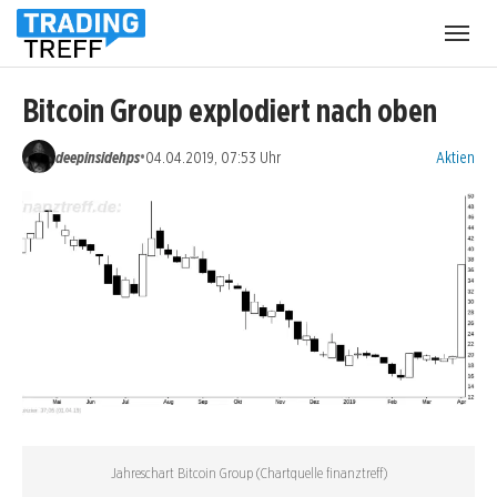
Menü
öffnen
Bitcoin Group explodiert nach oben
Kategorien
•
deepinsidehps
04.04.2019, 07:53 Uhr
Aktien
Jahreschart Bitcoin Group (Chartquelle finanztreff)