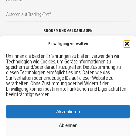
Autoren auf Trading-Treff
BROKER UND GELDANLAGEN
Einwilligung verwalten
Brokervergleich
Um Ihnen die besten Erfahrungen zu bieten, verwenden wir
Technologien wie Cookies, um Geräteinformationen zu
Robo-Advisor vergleichen
speichern und/oder darauf zuzugreifen. Die Zustimmung zu
diesen Technologien ermöglicht es uns, Daten wie das
Depotvergleich
Surfverhalten oder eindeutige IDs auf dieser Website zu
verarbeiten. Ohne Zustimmung oder bei Widerruf der
Einwilligung können bestimmte Funktionen und Eigenschaften
Festgeld vergleichen
beeinträchtigt werden.
Tagesgeld vergleichen
Akzeptieren
Ablehnen
MENU