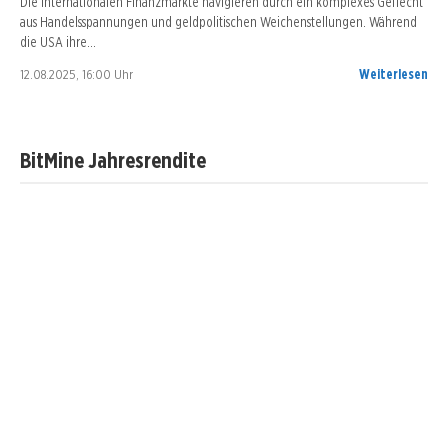
Die internationalen Finanzmärkte navigieren durch ein komplexes Geflecht
aus Handelsspannungen und geldpolitischen Weichenstellungen. Während
die USA ihre…
12.08.2025, 16:00 Uhr
Weiterlesen
BitMine Jahresrendite