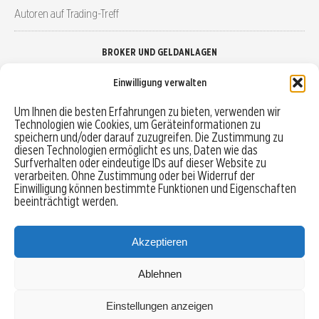
Autoren auf Trading-Treff
BROKER UND GELDANLAGEN
Einwilligung verwalten
Brokervergleich
Um Ihnen die besten Erfahrungen zu bieten, verwenden wir
Technologien wie Cookies, um Geräteinformationen zu
Robo-Advisor vergleichen
speichern und/oder darauf zuzugreifen. Die Zustimmung zu
diesen Technologien ermöglicht es uns, Daten wie das
Depotvergleich
Surfverhalten oder eindeutige IDs auf dieser Website zu
verarbeiten. Ohne Zustimmung oder bei Widerruf der
Einwilligung können bestimmte Funktionen und Eigenschaften
Festgeld vergleichen
beeinträchtigt werden.
Tagesgeld vergleichen
Akzeptieren
Ablehnen
MENU
Einstellungen anzeigen
Copyright © 2026 Trading-Treff.de und die gleichnamigen Social Media Kanäle sind eine