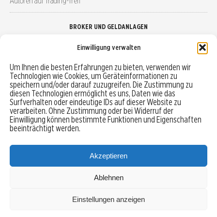
Autoren auf Trading-Treff
BROKER UND GELDANLAGEN
Einwilligung verwalten
Brokervergleich
Um Ihnen die besten Erfahrungen zu bieten, verwenden wir
Technologien wie Cookies, um Geräteinformationen zu
Robo-Advisor vergleichen
speichern und/oder darauf zuzugreifen. Die Zustimmung zu
diesen Technologien ermöglicht es uns, Daten wie das
Depotvergleich
Surfverhalten oder eindeutige IDs auf dieser Website zu
verarbeiten. Ohne Zustimmung oder bei Widerruf der
Einwilligung können bestimmte Funktionen und Eigenschaften
Festgeld vergleichen
beeinträchtigt werden.
Tagesgeld vergleichen
Akzeptieren
Ablehnen
MENU
Einstellungen anzeigen
Copyright © 2026 Trading-Treff.de und die gleichnamigen Social Media Kanäle sind eine
Eigenmarke der boerse-global.de GmbH