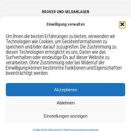
BROKER UND GELDANLAGEN
Einwilligung verwalten
Brokervergleich
Um Ihnen die besten Erfahrungen zu bieten, verwenden wir
Technologien wie Cookies, um Geräteinformationen zu
Robo-Advisor vergleichen
speichern und/oder darauf zuzugreifen. Die Zustimmung zu
diesen Technologien ermöglicht es uns, Daten wie das
Depotvergleich
Surfverhalten oder eindeutige IDs auf dieser Website zu
verarbeiten. Ohne Zustimmung oder bei Widerruf der
Einwilligung können bestimmte Funktionen und Eigenschaften
Festgeld vergleichen
beeinträchtigt werden.
Tagesgeld vergleichen
Akzeptieren
Ablehnen
MENU
Einstellungen anzeigen
Copyright © 2026 Trading-Treff.de und die gleichnamigen Social Media Kanäle sind eine
Eigenmarke der boerse-global.de GmbH
Cookie Policy
Datenschutzbestimmungen
Impressum