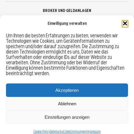
BROKER UND GELDANLAGEN
Einwilligung verwalten
Brokervergleich
Um Ihnen die besten Erfahrungen zu bieten, verwenden wir
Technologien wie Cookies, um Geräteinformationen zu
Robo-Advisor vergleichen
speichern und/oder darauf zuzugreifen. Die Zustimmung zu
diesen Technologien ermöglicht es uns, Daten wie das
Depotvergleich
Surfverhalten oder eindeutige IDs auf dieser Website zu
verarbeiten. Ohne Zustimmung oder bei Widerruf der
Einwilligung können bestimmte Funktionen und Eigenschaften
Festgeld vergleichen
beeinträchtigt werden.
Tagesgeld vergleichen
Akzeptieren
Ablehnen
MENU
Einstellungen anzeigen
Copyright © 2026 Trading-Treff.de und die gleichnamigen Social Media Kanäle sind eine
Eigenmarke der boerse-global.de GmbH
Cookie Policy
Datenschutzbestimmungen
Impressum