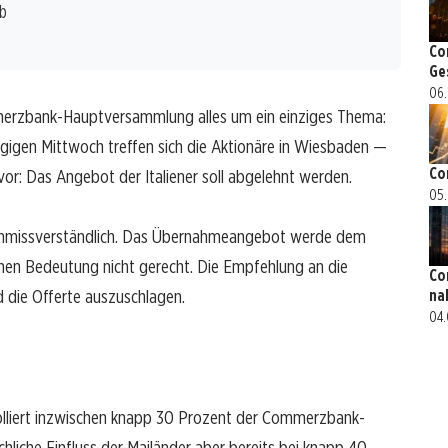
b
Co
Ge
06.
merzbank-Hauptversammlung alles um ein einziges Thema:
igen Mittwoch treffen sich die Aktionäre in Wiesbaden —
Co
 vor: Das Angebot der Italiener soll abgelehnt werden.
05.
t unmissverständlich. Das Übernahmeangebot werde dem
chen Bedeutung nicht gerecht. Die Empfehlung an die
Co
nd die Offerte auszuschlagen.
na
04.
rolliert inzwischen knapp 30 Prozent der Commerzbank-
chliche Einfluss der Mailänder aber bereits bei knapp 40