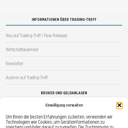
INFORMATIONEN ÜBER TRADING-TREFF
Neu auf Trading-Treff / New Releases
Wirtschaftskalender
Newsletter
Autoren auf Trading-Treff
BROKER UND GELDANLAGEN
Einwilligung verwalten
Brokervergleich
Um Ihnen die besten Erfahrungen zu bieten, verwenden wir
Technologien wie Cookies, um Geräteinformationen zu
Robo-Advisor vergleichen
speichern und/oder darauf zuzugreifen. Die Zustimmung zu