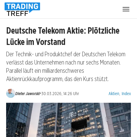
Menü
öffnen
Deutsche Telekom Aktie: Plötzliche
Lücke im Vorstand
Der Technik- und Produktchef der Deutschen Telekom
verlässt das Unternehmen nach nur sechs Monaten.
Parallel läuft ein milliardenschweres
Aktienrückkaufprogramm, das den Kurs stützt.
Kategorien:
•
Dieter Jaworski
30.03.2026, 14:26 Uhr
Aktien
,
Index