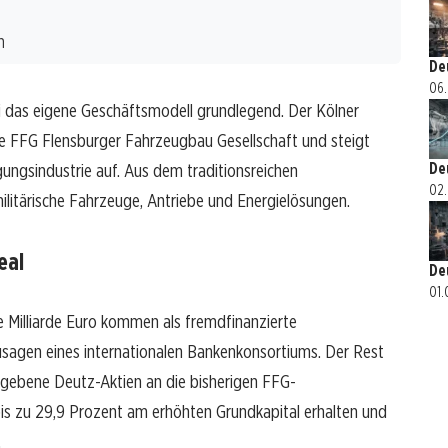
n
De
06.
ei das eigene Geschäftsmodell grundlegend. Der Kölner
ie FFG Flensburger Fahrzeugbau Gesellschaft und steigt
gungsindustrie auf. Aus dem traditionsreichen
De
02.
militärische Fahrzeuge, Antriebe und Energielösungen.
eal
De
01.
ne Milliarde Euro kommen als fremdfinanzierte
sagen eines internationalen Bankenkonsortiums. Der Rest
egebene Deutz-Aktien an die bisherigen FFG-
bis zu 29,9 Prozent am erhöhten Grundkapital erhalten und
.