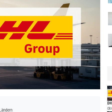
DH
08.
 Ländern