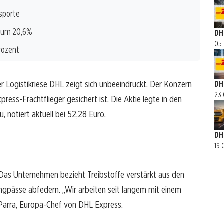
nsporte
s um 20,6%
DH
05.
Prozent
er Logistikriese DHL zeigt sich unbeeindruckt. Der Konzern
DH
23.
press-Frachtflieger gesichert ist. Die Aktie legte in den
notiert aktuell bei 52,28 Euro.
DH
19.
 Das Unternehmen bezieht Treibstoffe verstärkt aus den
Engpässe abfedern. „Wir arbeiten seit langem mit einem
Parra, Europa-Chef von DHL Express.