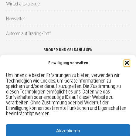
Wirtschaftskalender
Newsletter
Autoren auf Trading-Treff
BROKER UND GELDANLAGEN
Einwilligung verwalten
Brokervergleich
Um Ihnen die besten Erfahrungen zu bieten, verwenden wir
Technologien wie Cookies, um Geräteinformationen zu
Robo-Advisor vergleichen
speichern und/oder darauf zuzugreifen. Die Zustimmung zu
diesen Technologien ermöglicht es uns, Daten wie das
Depotvergleich
Surfverhalten oder eindeutige IDs auf dieser Website zu
verarbeiten. Ohne Zustimmung oder bei Widerruf der
Einwilligung können bestimmte Funktionen und Eigenschaften
Festgeld vergleichen
beeinträchtigt werden.
Tagesgeld vergleichen
Akzeptieren