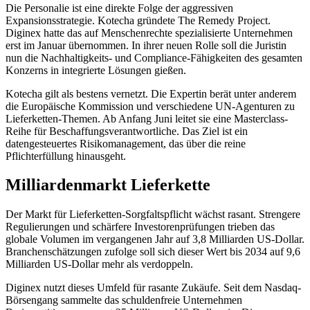
Die Personalie ist eine direkte Folge der aggressiven
Expansionsstrategie. Kotecha gründete The Remedy Project.
Diginex hatte das auf Menschenrechte spezialisierte Unternehmen
erst im Januar übernommen. In ihrer neuen Rolle soll die Juristin
nun die Nachhaltigkeits- und Compliance-Fähigkeiten des gesamten
Konzerns in integrierte Lösungen gießen.
Kotecha gilt als bestens vernetzt. Die Expertin berät unter anderem
die Europäische Kommission und verschiedene UN-Agenturen zu
Lieferketten-Themen. Ab Anfang Juni leitet sie eine Masterclass-
Reihe für Beschaffungsverantwortliche. Das Ziel ist ein
datengesteuertes Risikomanagement, das über die reine
Pflichterfüllung hinausgeht.
Milliardenmarkt Lieferkette
Der Markt für Lieferketten-Sorgfaltspflicht wächst rasant. Strengere
Regulierungen und schärfere Investorenprüfungen trieben das
globale Volumen im vergangenen Jahr auf 3,8 Milliarden US-Dollar.
Branchenschätzungen zufolge soll sich dieser Wert bis 2034 auf 9,6
Milliarden US-Dollar mehr als verdoppeln.
Diginex nutzt dieses Umfeld für rasante Zukäufe. Seit dem Nasdaq-
Börsengang sammelte das schuldenfreie Unternehmen