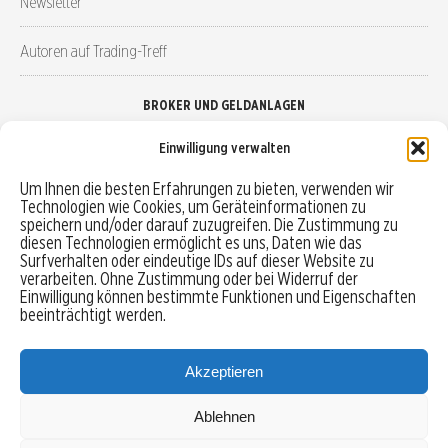
Newsletter
Autoren auf Trading-Treff
BROKER UND GELDANLAGEN
Einwilligung verwalten
Brokervergleich
Um Ihnen die besten Erfahrungen zu bieten, verwenden wir
Technologien wie Cookies, um Geräteinformationen zu
Robo-Advisor vergleichen
speichern und/oder darauf zuzugreifen. Die Zustimmung zu
diesen Technologien ermöglicht es uns, Daten wie das
Depotvergleich
Surfverhalten oder eindeutige IDs auf dieser Website zu
verarbeiten. Ohne Zustimmung oder bei Widerruf der
Einwilligung können bestimmte Funktionen und Eigenschaften
Festgeld vergleichen
beeinträchtigt werden.
Tagesgeld vergleichen
Akzeptieren
Ablehnen
MENU