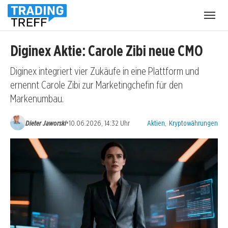
Menü
öffnen
Diginex Aktie: Carole Zibi neue CMO
Diginex integriert vier Zukäufe in eine Plattform und
ernennt Carole Zibi zur Marketingchefin für den
Markenumbau.
Kategorien:
•
Dieter Jaworski
10.06.2026, 14:32 Uhr
Aktien
,
Kryptowährungen