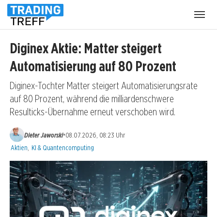
Menü
öffnen
Diginex Aktie: Matter steigert
Automatisierung auf 80 Prozent
Diginex-Tochter Matter steigert Automatisierungsrate
auf 80 Prozent, während die milliardenschwere
Resulticks-Übernahme erneut verschoben wird.
•
Dieter Jaworski
08.07.2026, 08:23 Uhr
Kategorien:
Aktien
,
KI & Quantencomputing