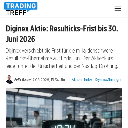
Menü
öffnen
Diginex Aktie: Resulticks-Frist bis 30.
Juni 2026
Diginex verschiebt die Frist für die milliardenschwere
Resulticks-Übernahme auf Ende Juni. Der Aktienkurs
leidet unter der Unsicherheit und der Nasdaq-Drohung.
Kategorien:
•
Felix Baarz
17.06.2026, 15:34 Uhr
Aktien
,
Index
,
Kryptowährungen