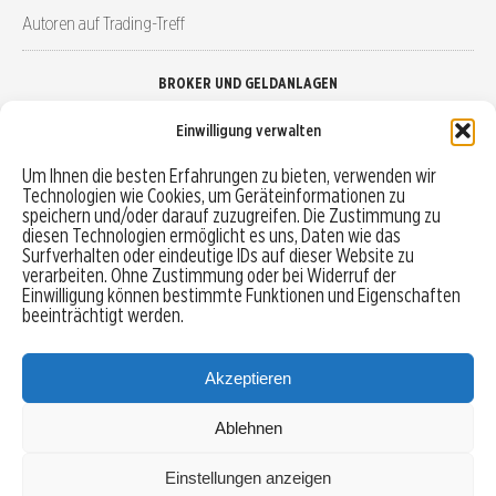
Autoren auf Trading-Treff
BROKER UND GELDANLAGEN
Einwilligung verwalten
Brokervergleich
Um Ihnen die besten Erfahrungen zu bieten, verwenden wir
Technologien wie Cookies, um Geräteinformationen zu
Robo-Advisor vergleichen
speichern und/oder darauf zuzugreifen. Die Zustimmung zu
diesen Technologien ermöglicht es uns, Daten wie das
Depotvergleich
Surfverhalten oder eindeutige IDs auf dieser Website zu
verarbeiten. Ohne Zustimmung oder bei Widerruf der
Einwilligung können bestimmte Funktionen und Eigenschaften
Festgeld vergleichen
beeinträchtigt werden.
Tagesgeld vergleichen
Akzeptieren
Ablehnen
MENU
Einstellungen anzeigen
Copyright © 2026 Trading-Treff.de und die gleichnamigen Social Media Kanäle sind eine