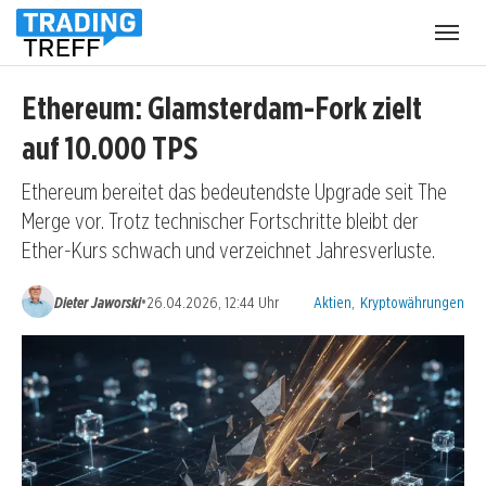
Menü
öffnen
Ethereum: Glamsterdam-Fork zielt
auf 10.000 TPS
Ethereum bereitet das bedeutendste Upgrade seit The
Merge vor. Trotz technischer Fortschritte bleibt der
Ether-Kurs schwach und verzeichnet Jahresverluste.
Kategorien:
•
Dieter Jaworski
26.04.2026, 12:44 Uhr
Aktien
,
Kryptowährungen