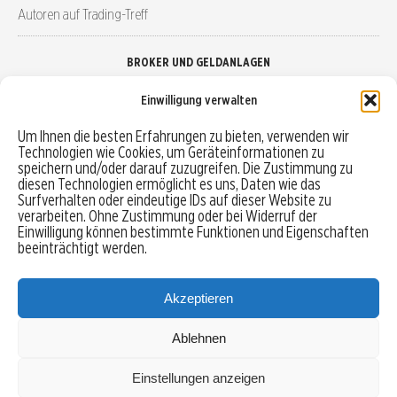
Autoren auf Trading-Treff
BROKER UND GELDANLAGEN
Einwilligung verwalten
Brokervergleich
Um Ihnen die besten Erfahrungen zu bieten, verwenden wir
Technologien wie Cookies, um Geräteinformationen zu
Robo-Advisor vergleichen
speichern und/oder darauf zuzugreifen. Die Zustimmung zu
diesen Technologien ermöglicht es uns, Daten wie das
Depotvergleich
Surfverhalten oder eindeutige IDs auf dieser Website zu
verarbeiten. Ohne Zustimmung oder bei Widerruf der
Einwilligung können bestimmte Funktionen und Eigenschaften
Festgeld vergleichen
beeinträchtigt werden.
Tagesgeld vergleichen
Akzeptieren
Ablehnen
MENU
Einstellungen anzeigen
Copyright © 2026 Trading-Treff.de und die gleichnamigen Social Media Kanäle sind eine