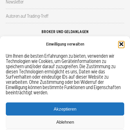
Newsletter
Autoren auf Trading-Treff
BROKER UND GELDANLAGEN
Einwilligung verwalten
Brokervergleich
Um Ihnen die besten Erfahrungen zu bieten, verwenden wir
Technologien wie Cookies, um Geräteinformationen zu
Robo-Advisor vergleichen
speichern und/oder darauf zuzugreifen. Die Zustimmung zu
diesen Technologien ermöglicht es uns, Daten wie das
Depotvergleich
Surfverhalten oder eindeutige IDs auf dieser Website zu
verarbeiten. Ohne Zustimmung oder bei Widerruf der
Einwilligung können bestimmte Funktionen und Eigenschaften
Festgeld vergleichen
beeinträchtigt werden.
Tagesgeld vergleichen
Akzeptieren
Ablehnen
MENU