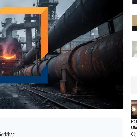
Fe
Uk
erichts
06.