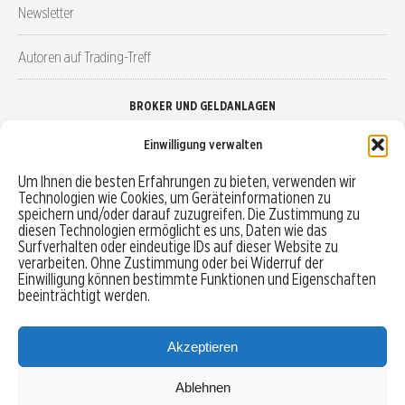
Newsletter
Autoren auf Trading-Treff
BROKER UND GELDANLAGEN
Einwilligung verwalten
Brokervergleich
Um Ihnen die besten Erfahrungen zu bieten, verwenden wir
Technologien wie Cookies, um Geräteinformationen zu
Robo-Advisor vergleichen
speichern und/oder darauf zuzugreifen. Die Zustimmung zu
diesen Technologien ermöglicht es uns, Daten wie das
Depotvergleich
Surfverhalten oder eindeutige IDs auf dieser Website zu
verarbeiten. Ohne Zustimmung oder bei Widerruf der
Einwilligung können bestimmte Funktionen und Eigenschaften
Festgeld vergleichen
beeinträchtigt werden.
Tagesgeld vergleichen
Akzeptieren
Ablehnen
MENU