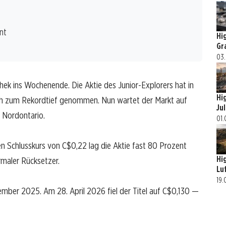
nt
Hi
Gr
03.
thek ins Wochenende. Die Aktie des Junior-Explorers hat in
Hi
 zum Rekordtief genommen. Nun wartet der Markt auf
Ju
 Nordontario.
01.
n Schlusskurs von C$0,22 lag die Aktie fast 80 Prozent
Hi
rmaler Rücksetzer.
Lu
19.
ber 2025. Am 28. April 2026 fiel der Titel auf C$0,130 —