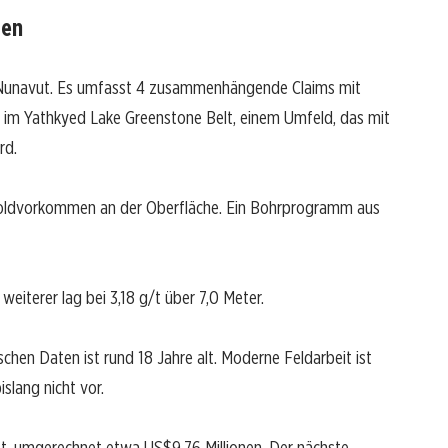
ten
n Nunavut. Es umfasst 4 zusammenhängende Claims mit
l im Yathkyed Lake Greenstone Belt, einem Umfeld, das mit
rd.
 Goldvorkommen an der Oberfläche. Ein Bohrprogramm aus
 weiterer lag bei 3,18 g/t über 7,0 Meter.
schen Daten ist rund 18 Jahre alt. Moderne Feldarbeit ist
bislang nicht vor.
et, umgerechnet etwa US$9,76 Millionen. Der nächste