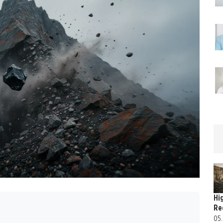
Hi
Re
05.