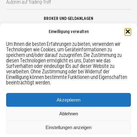
Autoren auf Trading-Treff
BROKER UND GELDANLAGEN
Einwilligung verwalten
Brokervergleich
Um Ihnen die besten Erfahrungen zu bieten, verwenden wir
Technologien wie Cookies, um Geräteinformationen zu
Robo-Advisor vergleichen
speichern und/oder darauf zuzugreifen. Die Zustimmung zu
diesen Technologien ermöglicht es uns, Daten wie das
Depotvergleich
Surfverhalten oder eindeutige IDs auf dieser Website zu
verarbeiten. Ohne Zustimmung oder bei Widerruf der
Einwilligung können bestimmte Funktionen und Eigenschaften
Festgeld vergleichen
beeinträchtigt werden.
Tagesgeld vergleichen
Akzeptieren
Ablehnen
MENU
Einstellungen anzeigen
Copyright © 2026 Trading-Treff.de und die gleichnamigen Social Media Kanäle sind eine