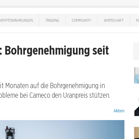
KRYPTOWÄHRUNGEN
TRADING
COMMUNITY
WIRTSCHAFT
N
e: Bohrgenehmigung seit
seit Monaten auf die Bohrgenehmigung in
obleme bei Cameco den Uranpreis stützen.
Kategorien:
Aktien