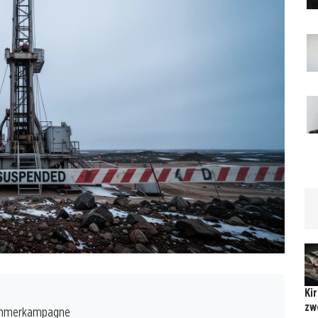
Ki
zw
ommerkampagne