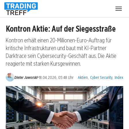
Menü
öffnen
Kontron Aktie: Auf der Siegesstraße
Kontron erhält einen 20-Millionen-Euro-Auftrag für
kritische Infrastrukturen und baut mit KI-Partner
Darktrace sein Cybersecurity-Geschäft aus. Die Aktie
reagierte mit starken Kursgewinnen.
Kategorien:
•
Dieter Jaworski
18.04.2026, 05:48 Uhr
Aktien
,
Cyber Security
,
Index