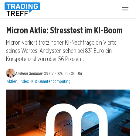
Menü
öffnen
Micron Aktie: Stresstest im KI-Boom
Micron verliert trotz hoher KI-Nachfrage ein Viertel
seines Wertes. Analysten sehen bei 831 Euro ein
Kurspotenzial von über 56 Prozent.
•
Andreas Sommer
09.07.2026, 05:00 Uhr
Kategorien:
Aktien
,
Index
,
KI & Quantencomputing