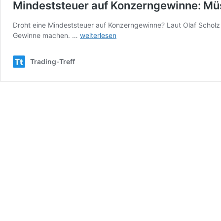
Mindeststeuer auf Konzerngewinne: Mü
Droht eine Mindeststeuer auf Konzerngewinne? Laut Olaf Schol
Mindeststeuer
Gewinne machen. …
weiterlesen
auf
Konzerngewinne:
Trading-Treff
Müssen
Apple
&
Co
Angst
haben?