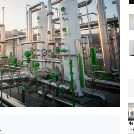
Ne
08.
n