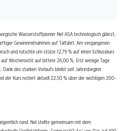
wegische Wasserstoffpionier Nel ASA technologisch glänzt,
 heftiger Gewinnmitnahmen auf Talfahrt. Am vergangenen
bruch und rutschte um stolze 12,79 % auf einen Schlusskurs
t auf Wochensicht auf bittere 26,00 %. Erst wenige Tage
t. Dank des starken Vorlaufs bleibt seit Jahresbeginn
und der Kurs notiert aktuell 22,50 % über der wichtigen 200-
igentlich rund. Nel stellte gemeinsam mit dem
dustrielle Großplattform „CompassH2-A+“ vor. Das auf 100