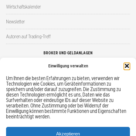
Wirtschaftskalender
Newsletter
Autoren auf Trading-Treff
BROKER UND GELDANLAGEN
Einwilligung verwalten
Brokervergleich
Um Ihnen die besten Erfahrungen zu bieten, verwenden wir
Technologien wie Cookies, um Geräteinformationen zu
Robo-Advisor vergleichen
speichern und/oder darauf zuzugreifen. Die Zustimmung zu
diesen Technologien ermöglicht es uns, Daten wie das
Depotvergleich
Surfverhalten oder eindeutige IDs auf dieser Website zu
verarbeiten. Ohne Zustimmung oder bei Widerruf der
Einwilligung können bestimmte Funktionen und Eigenschaften
Festgeld vergleichen
beeinträchtigt werden.
Tagesgeld vergleichen
Akzeptieren