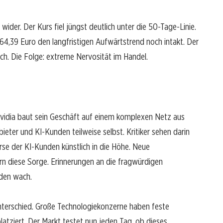
 wider. Der Kurs fiel jüngst deutlich unter die 50-Tage-Linie.
164,39 Euro den langfristigen Aufwärtstrend noch intakt. Der
ch. Die Folge: extreme Nervosität im Handel.
g
 Nvidia baut sein Geschäft auf einem komplexen Netz aus
ieter und KI-Kunden teilweise selbst. Kritiker sehen darin
kurse der KI-Kunden künstlich in die Höhe. Neue
rn diese Sorge. Erinnerungen an die fragwürdigen
rden wach.
nterschied. Große Technologiekonzerne haben feste
latziert. Der Markt testet nun jeden Tag, ob dieses