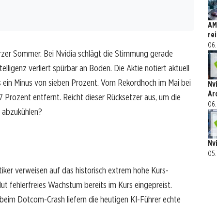
AM
re
06.
kurzer Sommer. Bei Nvidia schlägt die Stimmung gerade
lligenz verliert spürbar an Boden. Die Aktie notiert aktuell
s ein Minus von sieben Prozent. Vom Rekordhoch im Mai bei
Nv
Ar
7 Prozent entfernt. Reicht dieser Rücksetzer aus, um die
06.
t abzukühlen?
Nv
05.
itiker verweisen auf das historisch extrem hohe Kurs-
ut fehlerfreies Wachstum bereits im Kurs eingepreist.
 beim Dotcom-Crash liefern die heutigen KI-Führer echte