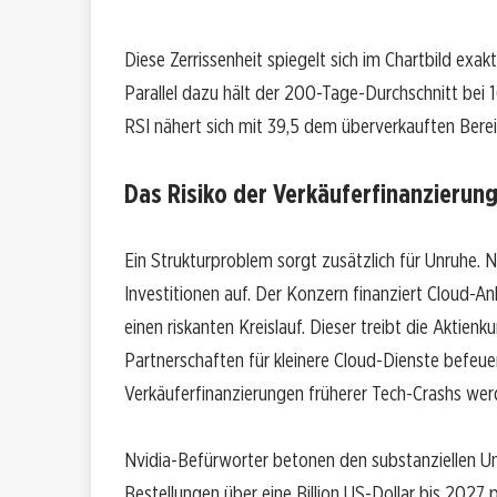
Diese Zerrissenheit spiegelt sich im Chartbild exakt
Parallel dazu hält der 200-Tage-Durchschnitt bei 
RSI nähert sich mit 39,5 dem überverkauften Berei
Das Risiko der Verkäuferfinanzierun
Ein Strukturproblem sorgt zusätzlich für Unruhe.
Investitionen auf. Der Konzern finanziert Cloud-Anb
einen riskanten Kreislauf. Dieser treibt die Aktien
Partnerschaften für kleinere Cloud-Dienste befeue
Verkäuferfinanzierungen früherer Tech-Crashs we
Nvidia-Befürworter betonen den substanziellen U
Bestellungen über eine Billion US-Dollar bis 2027 p