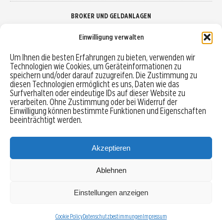
BROKER UND GELDANLAGEN
Einwilligung verwalten
Brokervergleich
Um Ihnen die besten Erfahrungen zu bieten, verwenden wir
Technologien wie Cookies, um Geräteinformationen zu
Robo-Advisor vergleichen
speichern und/oder darauf zuzugreifen. Die Zustimmung zu
diesen Technologien ermöglicht es uns, Daten wie das
Depotvergleich
Surfverhalten oder eindeutige IDs auf dieser Website zu
verarbeiten. Ohne Zustimmung oder bei Widerruf der
Einwilligung können bestimmte Funktionen und Eigenschaften
Festgeld vergleichen
beeinträchtigt werden.
Tagesgeld vergleichen
Akzeptieren
Ablehnen
MENU
Einstellungen anzeigen
Copyright © 2026 Trading-Treff.de und die gleichnamigen Social Media Kanäle sind eine
Eigenmarke der boerse-global.de GmbH
Cookie Policy
Datenschutzbestimmungen
Impressum