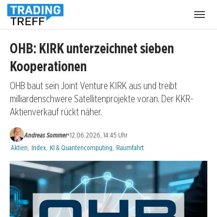
Menü
öffnen
OHB: KIRK unterzeichnet sieben
Kooperationen
OHB baut sein Joint Venture KIRK aus und treibt
milliardenschwere Satellitenprojekte voran. Der KKR-
Aktienverkauf rückt näher.
•
Andreas Sommer
12.06.2026, 14:45 Uhr
Kategorien:
Aktien
,
Index
,
KI & Quantencomputing
,
Raumfahrt