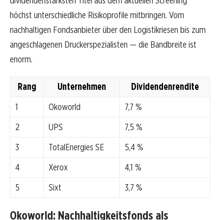
dividendenstärksten Titel aus dem aktuellen Screening
höchst unterschiedliche Risikoprofile mitbringen. Vom
nachhaltigen Fondsanbieter über den Logistikriesen bis zum
angeschlagenen Druckerspezialisten — die Bandbreite ist
enorm.
Rang
Unternehmen
Dividendenrendite
1
Okoworld
7,7 %
2
UPS
7,5 %
3
TotalEnergies SE
5,4 %
4
Xerox
4,1 %
5
Sixt
3,7 %
Okoworld: Nachhaltigkeitsfonds als