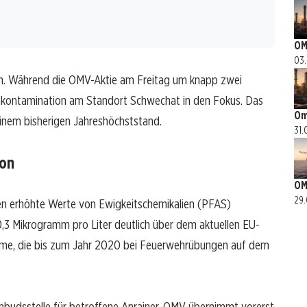
OM
03.
ten. Während die OMV-Aktie am Freitag um knapp zwei
enkontamination am Standort Schwechat in den Fokus. Das
Om
einem bisherigen Jahreshöchststand.
31.
ion
OM
29.
 erhöhte Werte von Ewigkeitschemikalien (PFAS)
0,3 Mikrogramm pro Liter deutlich über dem aktuellen EU-
ume, die bis zum Jahr 2020 bei Feuerwehrübungen auf dem
Ombudsstelle für betroffene Anrainer. OMV übernimmt vorerst