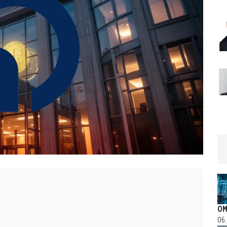
OM
06.