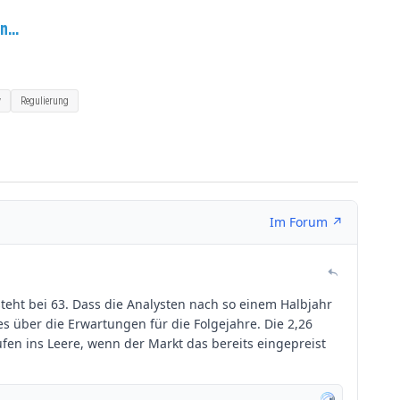
n...
v
Regulierung