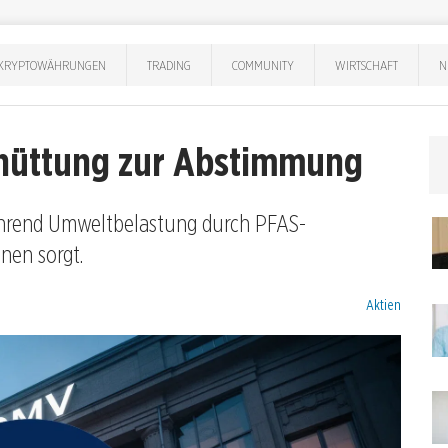
KRYPTOWÄHRUNGEN
TRADING
COMMUNITY
WIRTSCHAFT
N
hüttung zur Abstimmung
ährend Umweltbelastung durch PFAS-
nen sorgt.
Kategorien:
Aktien