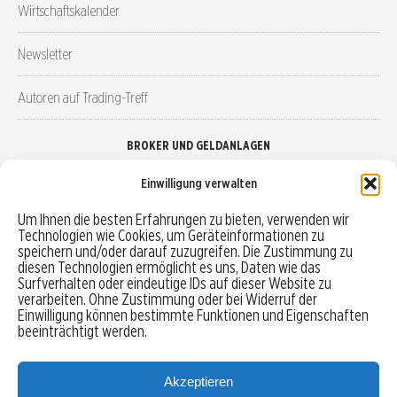
Wirtschaftskalender
Newsletter
Autoren auf Trading-Treff
BROKER UND GELDANLAGEN
Einwilligung verwalten
Brokervergleich
Um Ihnen die besten Erfahrungen zu bieten, verwenden wir
Technologien wie Cookies, um Geräteinformationen zu
Robo-Advisor vergleichen
speichern und/oder darauf zuzugreifen. Die Zustimmung zu
diesen Technologien ermöglicht es uns, Daten wie das
Depotvergleich
Surfverhalten oder eindeutige IDs auf dieser Website zu
verarbeiten. Ohne Zustimmung oder bei Widerruf der
Einwilligung können bestimmte Funktionen und Eigenschaften
Festgeld vergleichen
beeinträchtigt werden.
Tagesgeld vergleichen
Akzeptieren