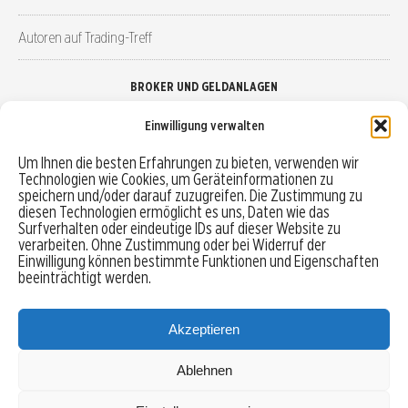
Autoren auf Trading-Treff
BROKER UND GELDANLAGEN
Einwilligung verwalten
Brokervergleich
Um Ihnen die besten Erfahrungen zu bieten, verwenden wir
Technologien wie Cookies, um Geräteinformationen zu
Robo-Advisor vergleichen
speichern und/oder darauf zuzugreifen. Die Zustimmung zu
diesen Technologien ermöglicht es uns, Daten wie das
Depotvergleich
Surfverhalten oder eindeutige IDs auf dieser Website zu
verarbeiten. Ohne Zustimmung oder bei Widerruf der
Einwilligung können bestimmte Funktionen und Eigenschaften
Festgeld vergleichen
beeinträchtigt werden.
Tagesgeld vergleichen
Akzeptieren
Ablehnen
MENU