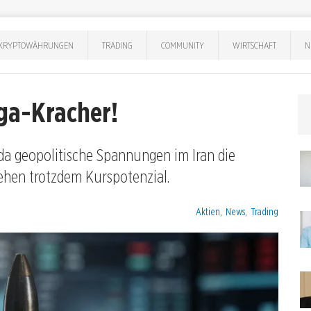
KRYPTOWÄHRUNGEN
TRADING
COMMUNITY
WIRTSCHAFT
N
ga-Kracher!
 da geopolitische Spannungen im Iran die
ehen trotzdem Kurspotenzial.
Kategorien:
Aktien
,
News
,
Trading